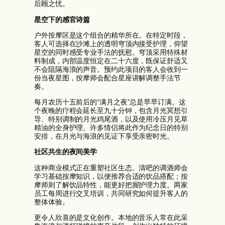
后顾之忧。
星空下的感官诗篇
户外按摩区是这个组合的精华所在。在特定时段，
客人可选择在沙滩上的透明穹顶内接受护理，仰望
星空的同时感受专业手法的抚慰。穹顶采用特殊材
料制成，内部温度恒定在二十六度，既保证舒适又
不会阻隔海浪的声音。预约此项目的客人会收到一
份当夜星图，按摩师会配合星座讲解调整手法节
奏。
每月农历十五前后的“满月之夜”总是早早订满。这
个夜晚的疗程会延长至九十分钟，包含月光冥想引
导、特别调制的月光鸡尾酒，以及使用冷压月见草
精油的全身护理。许多情侣将此作为纪念日的特别
安排，在月光与海浪的见证下享受亲密时光。
社区共生的夜间美学
这种商业模式正在重塑社区生态。清吧的调酒师会
学习基础按摩知识，以便推荐合适的饮品搭配；按
摩师则了解饮品特性，能更好把握护理力度。两家
员工每周进行交叉培训，共同研究如何提升客人的
整体体验。
更令人欣喜的是文化创作。本地的音乐人常在此采