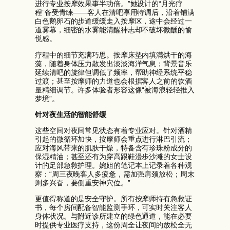
进行专业按摩效果事半功倍。”她设计的“月光疗
程”备受青睐——客人在清吧享用特调后，沿着铺满
白色鹅卵石的步道缓缓走入按摩区，途中会经过一
道雾幕，细密的水雾能清醒神志却不破坏微醺的愉
悦感。
疗程中的细节充满巧思。按摩床垫内填满烘干的海
藻，随着身体压力散发出淡淡海洋气息；背景音乐
延续清吧的旋律但调低了频率，帮助神经系统平稳
过渡；甚至按摩师的力道也会根据客人之前的饮酒
量精细调节。许多体验者形容这像“被海浪轻轻推入
梦境”。
针对夜生活的智能舒缓
这些空间对夜间常见状态有着专业应对。针对酒精
引起的微循环加快，按摩师会重点进行淋巴引流；
应对海风带来的肌肤干燥，特备含有珍珠粉成分的
保湿精油；甚至还有为穿高跟鞋漫步沙滩的女士设
计的足部急救护理。婉姐的笔记本上记录着各种观
察：“周三夜晚客人多疲惫，需加强肩颈放松；周末
则多兴奋，要侧重安神穴位。”
更值得称道的是安全守护。所有按摩师持有急救证
书，每个房间配备智能监测手环，可实时关注客人
身体状况。与附近诊所建立的绿色通道，能在必要
时提供专业医疗支持，这份周全让夜间的放松全无