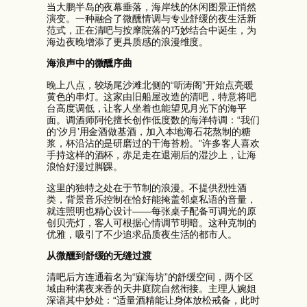
当大鹏半岛的夜幕垂落，海岸线的休闲图景正悄然
演变。一种融合了微醺情调与专业舒缓的夜生活新
范式，正在清吧与按摩院落的巧妙结合中诞生，为
海边夜晚增添了更具质感的浪漫维度。
海浪声中的微醺序曲
晚上八点，较场尾沙滩北侧的“听涛阁”开始点亮暖
黄色的串灯。这家由旧船屋改造的清吧，特意将吧
台高度调低，让客人坐着也能望见月光下的海平
面。调酒师阿伦擅长创作低度数的海洋特调：“我们
的‘汐月’用金酒做基酒，加入本地海石花熬制的糖
浆，杯沿沾的是研磨过的干海苔粉。”许多客人喜欢
手持这样的酒杯，赤足走在退潮后的湿沙上，让海
浪恰好漫过脚踝。
这里的独特之处在于节制的浪漫。不提供烈性酒
类，背景音乐控制在恰好能掩盖邻桌私语的音量，
就连照明也精心设计——每张桌子配备可调光的原
创贝壳灯，客人可根据心情调节明暗。这种克制的
优雅，吸引了不少追求品质夜生活的都市人。
从微醺到舒缓的无缝过渡
清吧后方连通着名为“寐海坊”的舒缓空间，两个区
域由种满夜来香的天井庭院自然衔接。主理人婉姐
深谙其中妙处：“适量酒精能让身体放松戒备，此时