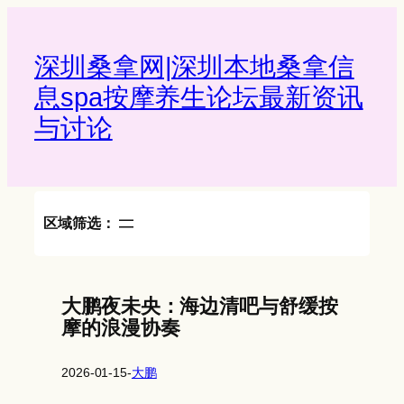
Skip
to
content
深圳桑拿网|深圳本地桑拿信
息spa按摩养生论坛最新资讯
与讨论‌
区域筛选：
大鹏夜未央：海边清吧与舒缓按
摩的浪漫协奏
2026-01-15
-
大鹏