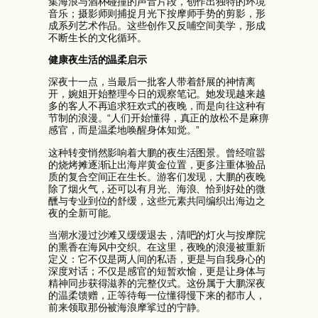
集海浪与酒杯碰撞的声音片段，创作出独特的环境
音乐；摄影师则捕捉月光下按摩师手势的剪影，形
成系列艺术作品。这些创作又反哺空间美学，形成
不断生长的文化循环。
健康夜生活的温柔启示
深夜十一点，当最后一批客人带着舒展的神情离
开，婉姐开始整理今日的观察笔记。她发现越来越
多的客人不再追求狂欢式的夜晚，而是向往这种有
节制的浪漫。“人们开始懂得，真正的放松不是麻痹
感官，而是温柔地唤醒身体知觉。”
这种转变悄然影响着大鹏的夜生活图景。曾经喧嚣
的烧烤摊逐渐让出海岸黄金位置，更多注重体验品
质的复合空间正在生长。游客们发现，大鹏的夜晚
除了烟火气，还可以有月光、海浪、恰到好处的微
醺与专业到位的舒缓，这些元素共同编织出海边之
夜的全新可能。
当潮水漫过沙滩又缓缓退去，清吧的灯火与按摩院
的熏香在海风中交织。在这里，夜晚的浪漫被重新
定义：它不仅是两人间的私语，更是与自我身心的
深度对话；不仅是感官的短暂欢愉，更是让身体与
精神同步获得滋养的完整仪式。这份属于大鹏深夜
的温柔馈赠，正等待每一位懂得慢下来的都市人，
前来领取那份被海浪摩挲过的宁静。